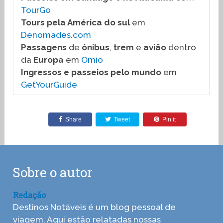
TourGo
Tours pela América do sul
em
Denomades.com
Passagens
de
ônibus
,
trem
e
avião
dentro
da
Europa
em
Omio
Ingressos e passeios pelo mundo
em
GetYourGuide
Share
Tweet
Pin it
Sobre o autor
Redação
Destinos Notáveis é um blog pessoal de
viagem. Aqui estão relatadas nossas