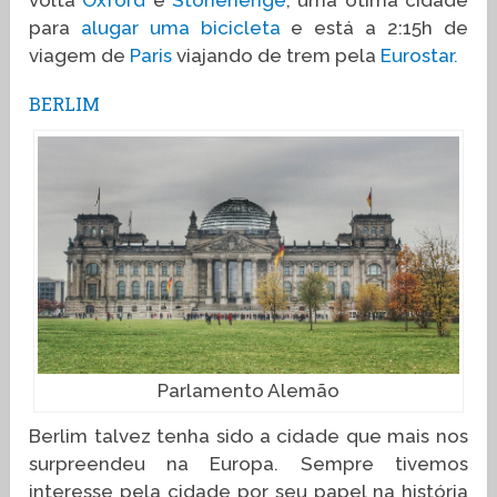
volta
Oxford
e
Stonehenge
, uma ótima cidade
para
alugar uma bicicleta
e está a 2:15h de
viagem de
Paris
viajando de trem pela
Eurostar.
BERLIM
Parlamento Alemão
Berlim talvez tenha sido a cidade que mais nos
surpreendeu na Europa. Sempre tivemos
interesse pela cidade por seu papel na história