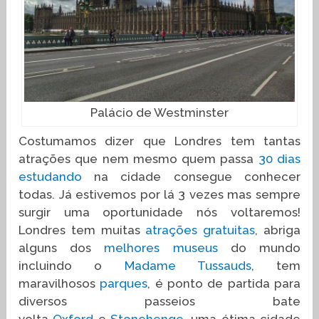
Palácio de Westminster
Costumamos dizer que Londres tem tantas
atrações que nem mesmo quem passa
30 dias
estudando
na cidade consegue conhecer
todas. Já estivemos por lá 3 vezes mas sempre
surgir uma oportunidade nós voltaremos!
Londres tem muitas
atrações gratuitas
, abriga
alguns dos
melhores museus
do mundo
incluindo o
Madame Tussauds
, tem
maravilhosos
parques
, é ponto de partida para
diversos passeios bate