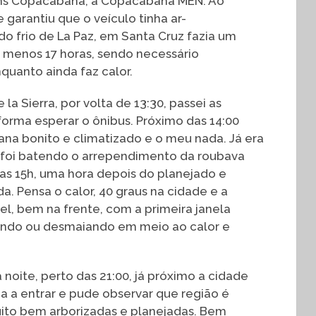
ans Copacabana, a Copacabana MEN. Ao
arantiu que o veículo tinha ar-
do frio de La Paz, em Santa Cruz fazia um
 menos 17 horas, sendo necessário
quanto ainda faz calor.
a Sierra, por volta de 13:30, passei as
orma esperar o ônibus. Próximo das 14:00
a bonito e climatizado e o meu nada. Já era
a foi batendo o arrependimento da roubava
as 15h, uma hora depois do planejado e
a. Pensa o calor, 40 graus na cidade e a
vel, bem na frente, com a primeira janela
mindo ou desmaiando em meio ao calor e
 noite, perto das 21:00, já próximo a cidade
 a entrar e pude observar que região é
uito bem arborizadas e planejadas. Bem