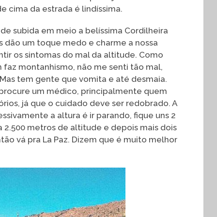
 de cima da estrada é lindíssima.
e subida em meio a belíssima Cordilheira
tas dão um toque medo e charme a nossa
ntir os sintomas do mal da altitude. Como
faz montanhismo, não me senti tão mal,
Mas tem gente que vomita e até desmaia.
ão procure um médico, principalmente quem
rios, já que o cuidado deve ser redobrado. A
sivamente a altura é ir parando, fique uns 2
2.500 metros de altitude e depois mais dois
ntão vá pra La Paz. Dizem que é muito melhor