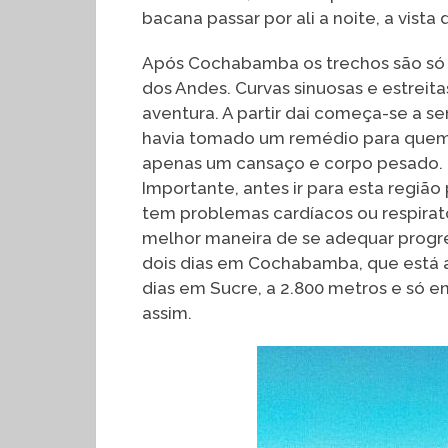
bacana passar por ali a noite, a vista
Após Cochabamba os trechos são só d
dos Andes. Curvas sinuosas e estrei
aventura. A partir dai começa-se a se
havia tomado um remédio para quem 
apenas um cansaço e corpo pesado. 
Importante, antes ir para esta regi
tem problemas cardíacos ou respirató
melhor maneira de se adequar progres
dois dias em Cochabamba, que está a 
dias em Sucre, a 2.800 metros e só e
assim.