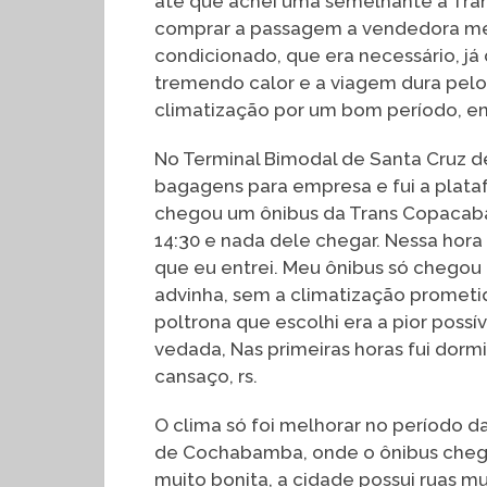
até que achei uma semelhante a Tr
comprar a passagem a vendedora me g
condicionado, que era necessário, já 
tremendo calor e a viagem dura pelo
climatização por um bom período, en
No Terminal Bimodal de Santa Cruz de l
bagagens para empresa e fui a plataf
chegou um ônibus da Trans Copacaban
14:30 e nada dele chegar. Nessa hor
que eu entrei. Meu ônibus só chegou 
advinha, sem a climatização prometid
poltrona que escolhi era a pior possí
vedada, Nas primeiras horas fui dor
cansaço, rs.
O clima só foi melhorar no período da
de Cochabamba, onde o ônibus chega
muito bonita, a cidade possui ruas m