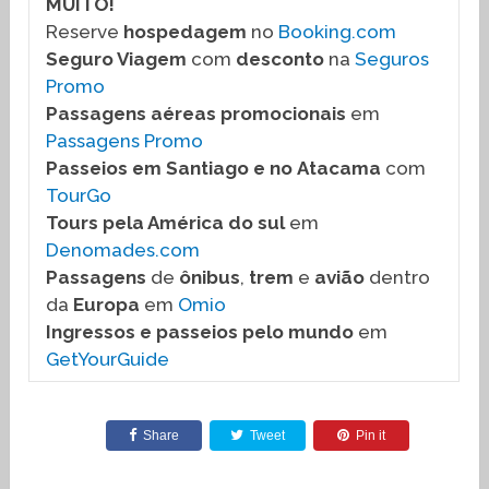
MUITO!
Reserve
hospedagem
no
Booking.com
Seguro Viagem
com
desconto
na
Seguros
Promo
Passagens aéreas promocionais
em
Passagens Promo
Passeios em Santiago
e no
Atacama
com
TourGo
Tours pela América do sul
em
Denomades.com
Passagens
de
ônibus
,
trem
e
avião
dentro
da
Europa
em
Omio
Ingressos e passeios pelo mundo
em
GetYourGuide
Share
Tweet
Pin it